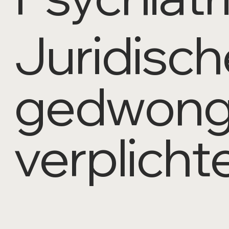
Juridische
gedwong
verplicht