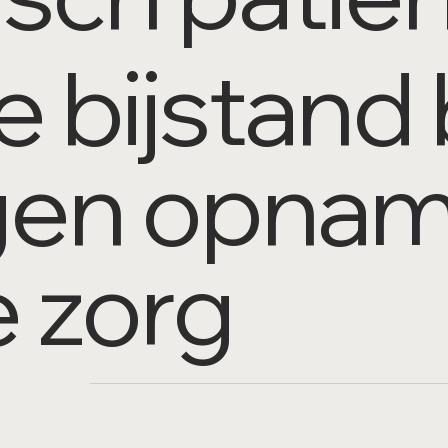
 bijstand b
en opnam
e zorg