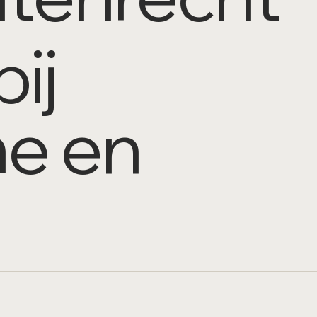
ij
e en