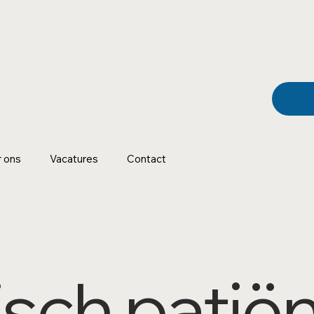
 ons
Vacatures
Contact
isch patië