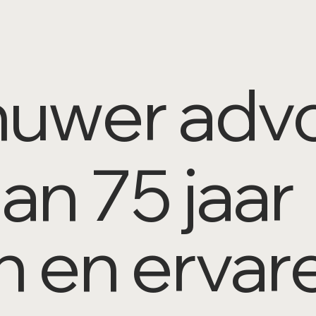
Knuwer ad
an 75 jaar
n en ervar