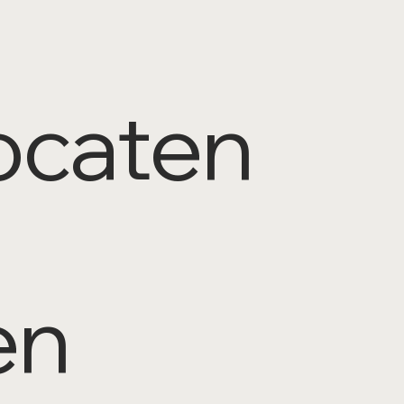
vocaten
en