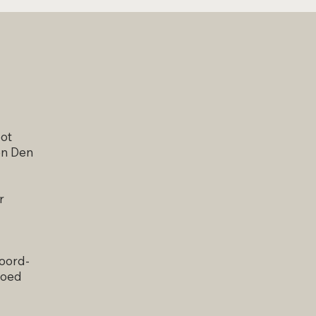
oot
en Den
r
Noord-
goed