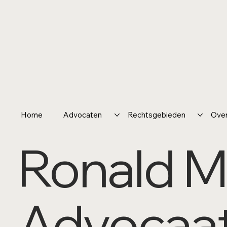
Home
Advocaten
Rechtsgebieden
Over
Ronald M
Advocaa