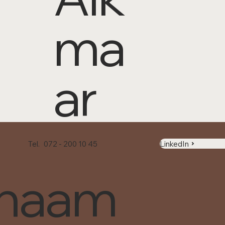
ma
ar
Tel.
072 - 200 10 45
LinkedIn
naam