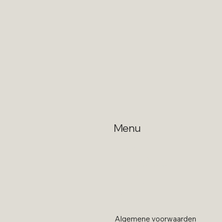
Menu
Home
Advocaten
Rechtsgebieden
Over ons
Vacatures
Contact
Algemene voorwaarden