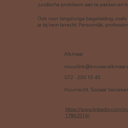
juridische probleem aan te pakken en t
Ook voor langdurige begeleiding, zoals 
je bij hem terecht. Persoonlijk, professi
Alkmaar
muurlink@knuweralkmaar.
072 - 200 10 45
Huurrecht, Sociaal Verzeker
https://www.linkedin.com/i
17862514/