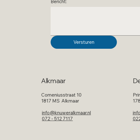
Bericht:
Versturen
Alkmaar
De
Comeniusstraat 10
Pri
1817 MS Alkmaar
178
inf
info@knuweralkmaar.nl
022
072 - 512 7117