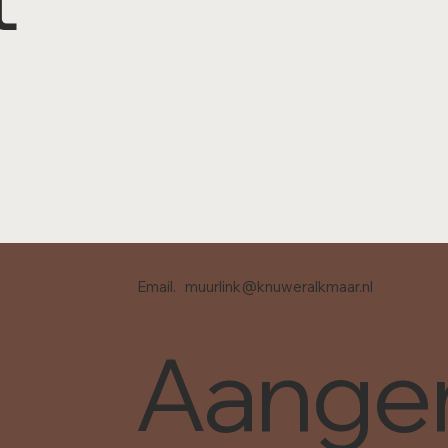
Email.
muurlink@knuweralkmaar.nl
Aange