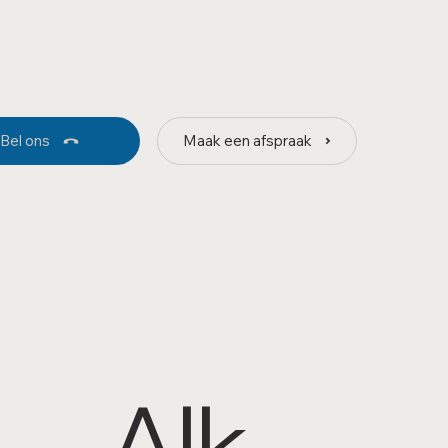
Bel ons
Maak een afspraak
Alk