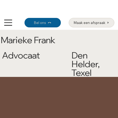
Bel ons
Maak een afspraak
Marieke Frank
Advocaat
Den
Helder,
Texel