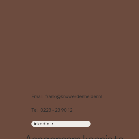
Email.
frank@knuwerdenhelder.nl
Tel.
0223 - 23 90 12
LinkedIn
Aangenaam kennis te